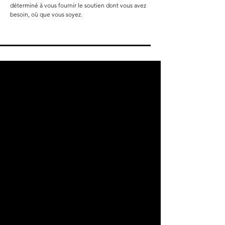
déterminé à vous fournir le soutien dont vous avez
besoin, où que vous soyez.