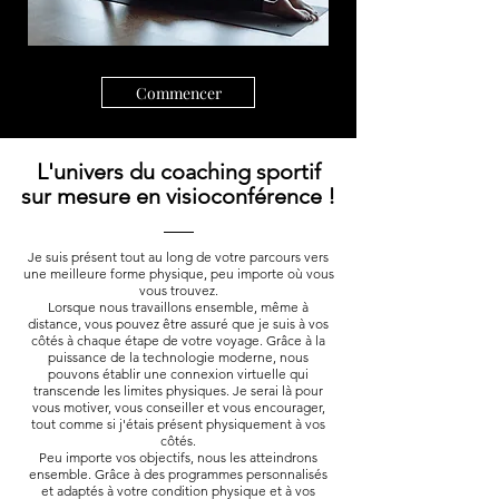
Commencer
L'univers du coaching sportif
sur mesure en visioconférence !
Je suis présent tout au long de votre parcours vers
une meilleure forme physique, peu importe où vous
vous trouvez.
Lorsque nous travaillons ensemble, même à
distance, vous pouvez être assuré que je suis à vos
côtés à chaque étape de votre voyage. Grâce à la
puissance de la technologie moderne, nous
pouvons établir une connexion virtuelle qui
transcende les limites physiques. Je serai là pour
vous motiver, vous conseiller et vous encourager,
tout comme si j'étais présent physiquement à vos
côtés.
Peu importe vos objectifs, nous les atteindrons
ensemble. Grâce à des programmes personnalisés
et adaptés à votre condition physique et à vos