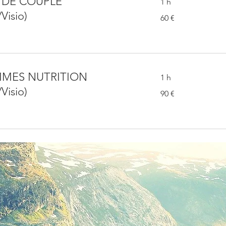
 DE COUPLE
1 h
/Visio)
60
60 €
euros
MES NUTRITION
1 h
/Visio)
90
90 €
euros