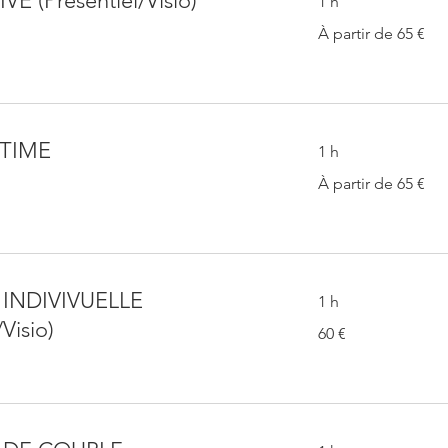
E (Présentiel/Visio)
1 h
À
À partir de 65 €
partir
de
65
euros
TIME
1 h
À
À partir de 65 €
partir
de
65
euros
 INDIVIVUELLE
1 h
/Visio)
60
60 €
euros