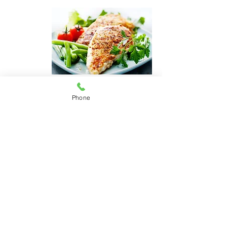
Phone
L’alimentation ? Un sujet qui regroupe
énormément d’informations. Souvent compliqué
ou contradictoire, on peut se perdre rapidement.
C'est pourquoi je vous propose un
accompagnement en plusieurs étapes, mais