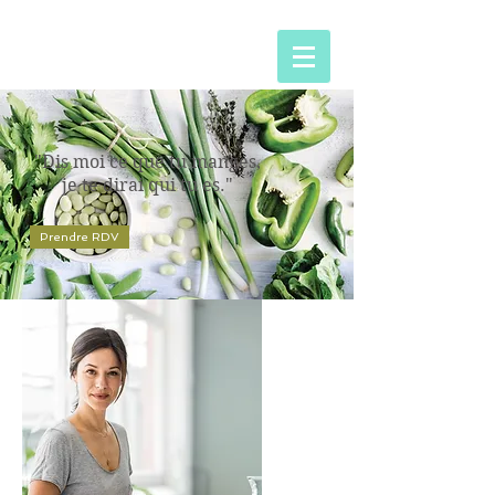
"Dis moi ce que tu manges,
je te dirai qui tu es."
Prendre RDV